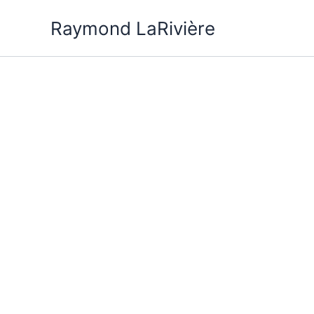
Skip
to
Raymond LaRivière
content