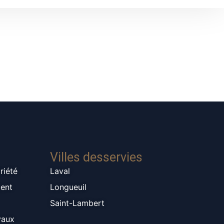
Villes desservies
riété
Laval
ment
Longueuil
Saint-Lambert
vaux