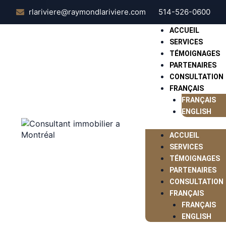
Aller
rlariviere@raymondlariviere.com
514-526-0600
au
contenu
ACCUEIL
SERVICES
TÉMOIGNAGES
PARTENAIRES
CONSULTATION
FRANÇAIS
FRANÇAIS
ENGLISH
ACCUEIL
SERVICES
TÉMOIGNAGES
PARTENAIRES
CONSULTATION
FRANÇAIS
FRANÇAIS
ENGLISH